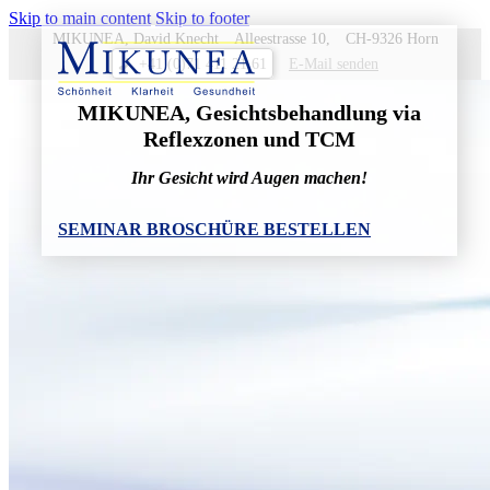
Skip to main content
Skip to footer
MIKUNEA, David Knecht
Alleestrasse 10,
CH-9326 Horn
+41 (0)71 411 21 61
nednes liaM-E
p
MIKUNEA, Gesichts­behand­lung via
Reflexzonen und TCM
Ihr Gesicht wird Augen machen!
SEMINAR BROSCHÜRE BESTELLEN