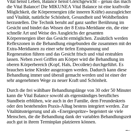
Vital heisst Leben, Balance heisst Gleichgewicht – genau das mach
die Vital Balance! Die MIKUNEA Vital Balance ist eine kraftvolle
Möglichkeit, die Körperenergien (die inneren Kräfte) auszugleiche
und Vitalität, natürliche Schönheit, Gesundheit und Wohlbefinden
herzustellen. Die Technik beruht auf ganz sanfter Berührung im
Gesicht und bindet das Wissen der 8 Extra-Meridiane ein, die eine
schnelle Art und Weise des Ausgleichs der gesamten
Körperenergien über das Gesicht ermöglichen. Zusätzlich werden
Reflexzonen in die Behandlung eingebunden die zusammen mit de
Extra-Meridianen zu einer sehr tiefen Entspannung und
Regeneration führen und das Gesicht frisch und vital erstrahlen
lassen. Neben zwei Griffen am Körper wird die Behandlung im
oberen Körperbereich (Kopf, Hals, Decollete) durchgeführt. Es
brauchen keine Kleider ausgezogen werden. Dadurch kann diese
Behandlung immer und überall gemacht werden und ist einer der
sehr angenehmen Wege zu neuer Kraft und Schönheit.
Durch die frei wählbare Behandlungslänge von 30 oder 50 Minute
kann die Vital Balance sowohl als eigenständiges berufliches
Standbein erblühen, wie auch in der Familie, dem Freundeskreis
oder den bestehenden Praxis-Alltag bestens integriert werden. Zur
Vitalitätssteigerung und als «Energiespritze» begeistert sie viele
Menschen, die die Behandlung dank der variablen Behandlungszei
auch gut in ihrem Terminplan platzieren können.