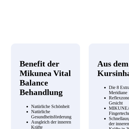
Benefit der
Aus dem
Mikunea Vital
Kursinha
Balance
Die 8 Extr
Behandlung
Meridiane
Reflexzon
Gesicht
Natürliche Schönheit
MIKUNE
Natürliche
Fingertech
Gesundheitsförderung
Schnellaus
Ausgleich der inneren
der innere
Kräfte
Kräfte in 3