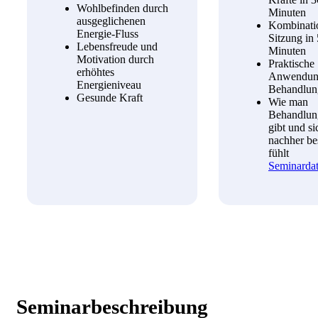
Wohlbefinden durch
Minuten
ausgeglichenen
Kombinati
Energie-Fluss
Sitzung in
Lebensfreude und
Minuten
Motivation durch
Praktische
erhöhtes
Anwendun
Energieniveau
Behandlun
Gesunde Kraft
Wie man
Behandlun
gibt und si
nachher be
fühlt
Seminarda
Seminarbeschreibung