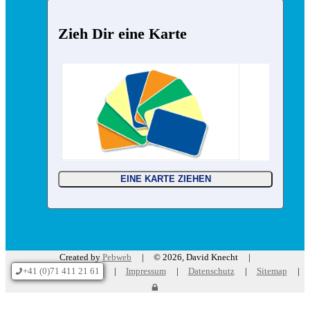
Zieh Dir eine Karte
Created by
Pebweb
© 2026, David Knecht
+41 (0)71 411 21 61
Impressum
Datenschutz
Sitemap
p
l