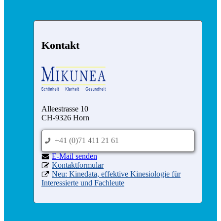
Kontakt
Alleestrasse 10
CH-9326 Horn
+41 (0)71 411 21 61
p
nednes liaM-E
e
Kontaktformular
d
Neu: Kinedata, effektive Kinesiologie für
x
Interessierte und Fachleute