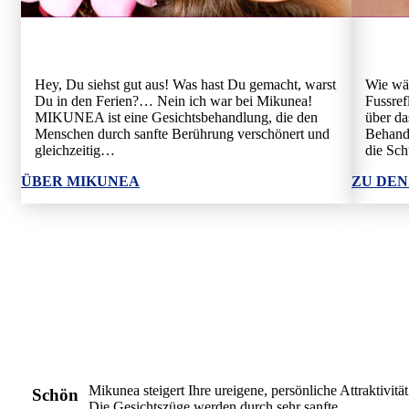
Hey, Du siehst gut aus! Was hast Du gemacht, warst
Wie wär
Du in den Ferien?… Nein ich war bei Mikunea!
Fussref
MIKUNEA ist eine Gesichts­behandlung, die den
über da
Menschen durch sanfte Berührung verschönert und
Behandl
gleichzeitig…
die Sch
ÜBER MIKUNEA
ZU DEN
Mikunea steigert Ihre ureigene, persönliche Attraktivität
Schön
Die Gesichtszüge werden durch sehr sanfte