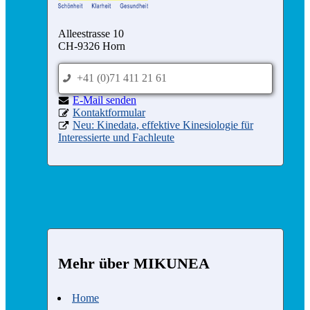
Alleestrasse 10
CH-9326 Horn
+41 (0)71 411 21 61
p
nednes liaM-E
e
Kontaktformular
d
Neu: Kinedata, effektive Kinesiologie für
x
Interessierte und Fachleute
Mehr über MIKUNEA
Home