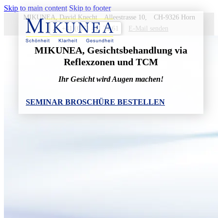
Skip to main content
Skip to footer
MIKUNEA, David Knecht
Alleestrasse 10,
CH-9326 Horn
+41 (0)71 411 21 61
nednes liaM-E
p
MIKUNEA, Gesichts­behand­lung via
Reflexzonen und TCM
Ihr Gesicht wird Augen machen!
SEMINAR BROSCHÜRE BESTELLEN