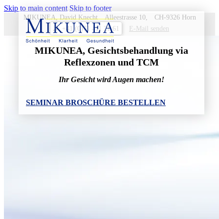
Skip to main content
Skip to footer
MIKUNEA, David Knecht
Alleestrasse 10,
CH-9326 Horn
+41 (0)71 411 21 61
nednes liaM-E
p
MIKUNEA, Gesichts­behand­lung via
Reflexzonen und TCM
Ihr Gesicht wird Augen machen!
SEMINAR BROSCHÜRE BESTELLEN