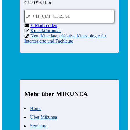
CH-9326 Horn
+41 (0)71 411 21 61
p
nednes liaM-E
e
Kontaktformular
d
Neu: Kinedata, effektive Kinesiologie für
x
Interessierte und Fachleute
Mehr über MIKUNEA
Home
Über Mikunea
Seminare